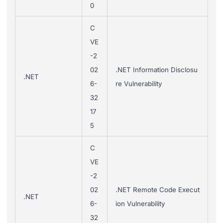
0
C
VE
-2
02
.NET Information Disclosu
.NET
6-
re Vulnerability
32
17
5
C
VE
-2
02
.NET Remote Code Execut
.NET
6-
ion Vulnerability
32