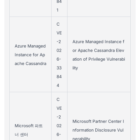
84
1
C
VE
-2
Azure Managed Instance f
Azure Managed
02
or Apache Cassandra Elev
Instance for Ap
6-
ation of Privilege Vulnerabi
ache Cassandra
33
lity
84
4
C
VE
-2
Microsoft Partner Center I
Microsoft 파트
02
nformation Disclosure Vul
너 센터
6-
nerability