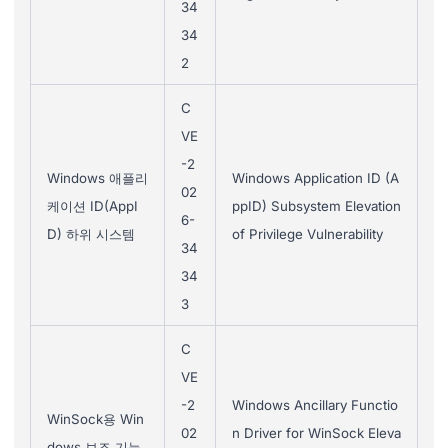
34
34
2
C
VE
-2
Windows 애플리
Windows Application ID (A
02
케이션 ID(AppI
ppID) Subsystem Elevation
6-
D) 하위 시스템
of Privilege Vulnerability
34
34
3
C
VE
-2
Windows Ancillary Functio
WinSock용 Win
02
n Driver for WinSock Eleva
dows 보조 기능