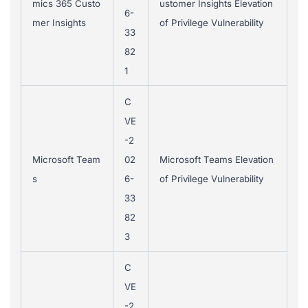
mics 365 Custo
ustomer Insights Elevation
6-
mer Insights
of Privilege Vulnerability
33
82
1
C
VE
-2
Microsoft Team
02
Microsoft Teams Elevation
s
6-
of Privilege Vulnerability
33
82
3
C
VE
-2