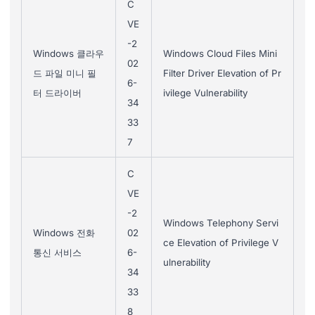
C
VE
-2
Windows 클라우
Windows Cloud Files Mini
02
드 파일 미니 필
Filter Driver Elevation of Pr
6-
터 드라이버
ivilege Vulnerability
34
33
7
C
VE
-2
Windows Telephony Servi
Windows 전화
02
ce Elevation of Privilege V
통신 서비스
6-
ulnerability
34
33
8