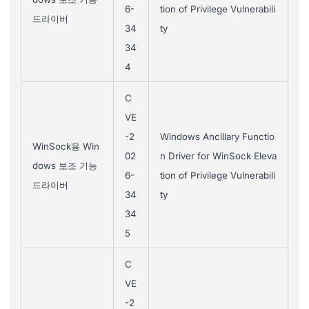
6-
tion of Privilege Vulnerabili
드라이버
34
ty
34
4
C
VE
-2
Windows Ancillary Functio
WinSock용 Win
02
n Driver for WinSock Eleva
dows 보조 기능
6-
tion of Privilege Vulnerabili
드라이버
34
ty
34
5
C
VE
-2