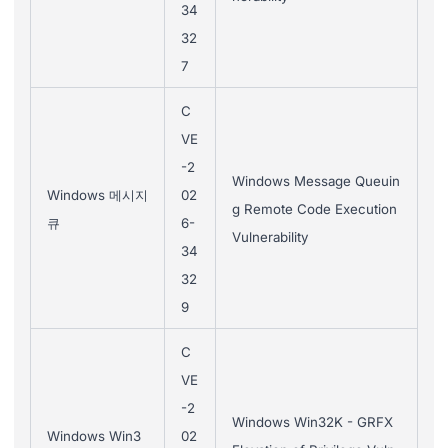
34
32
7
C
VE
-2
Windows Message Queuin
Windows 메시지
02
g Remote Code Execution
큐
6-
Vulnerability
34
32
9
C
VE
-2
Windows Win32K - GRFX
Windows Win3
02