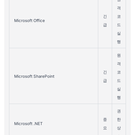
격
긴
코
Microsoft Office
급
드
실
행
원
격
긴
코
Microsoft SharePoint
급
드
실
행
권
중
한
Microsoft .NET
요
상