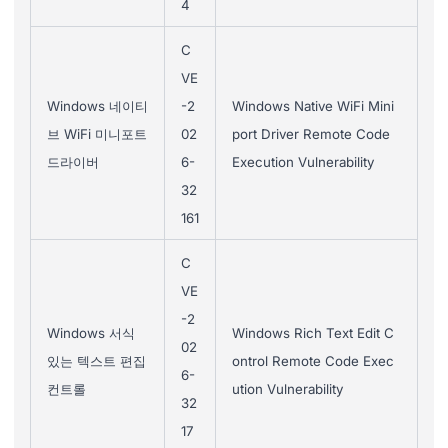
4
C
VE
Windows 네이티
-2
Windows Native WiFi Mini
브 WiFi 미니포트
02
port Driver Remote Code
드라이버
6-
Execution Vulnerability
32
161
C
VE
-2
Windows 서식
Windows Rich Text Edit C
02
있는 텍스트 편집
ontrol Remote Code Exec
6-
컨트롤
ution Vulnerability
32
17