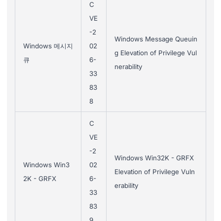
C
VE
-2
Windows Message Queuin
Windows 메시지
02
g Elevation of Privilege Vul
큐
6-
nerability
33
83
8
C
VE
-2
Windows Win32K - GRFX
Windows Win3
02
Elevation of Privilege Vuln
2K - GRFX
6-
erability
33
83
9