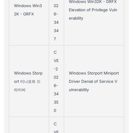
Windows Win32K - GRFX
Windows Win3
02
Elevation of Privilege Vuln
2K - GRFX
6-
erability
34
34
7
C
VE
-2
Windows Storp
Windows Storport Miniport
02
ort 미니포트 드
Driver Denial of Service V
6-
라이버
ulnerability
34
35
0
C
VE