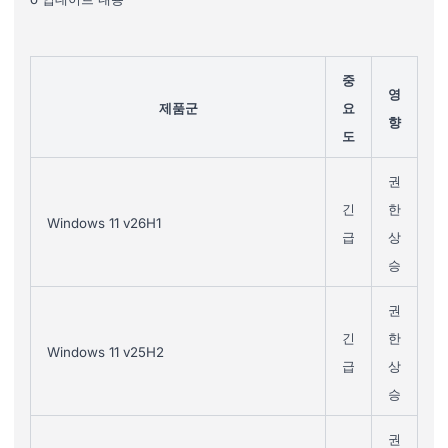
중
영
제품군
요
향
도
권
긴
한
Windows 11 v26H1
급
상
승
권
긴
한
Windows 11 v25H2
급
상
승
권