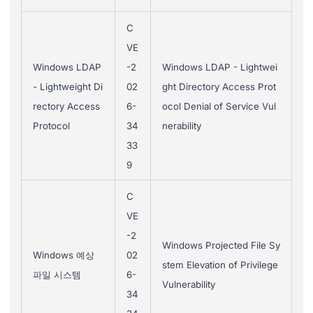
C
VE
Windows LDAP
-2
Windows LDAP - Lightwei
- Lightweight Di
02
ght Directory Access Prot
rectory Access
6-
ocol Denial of Service Vul
Protocol
34
nerability
33
9
C
VE
-2
Windows Projected File Sy
Windows 예상
02
stem Elevation of Privilege
파일 시스템
6-
Vulnerability
34