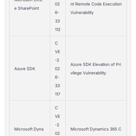
02
nt Remote Code Execution
e SharePoint
6-
Vulnerability
33
112
C
VE
-2
Azure SDK Elevation of Pri
Azure SDK
02
vilege Vulnerability
6-
33
117
C
VE
-2
Microsoft Dyna
Microsoft Dynamics 365 C
02