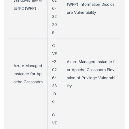
Windows 필터링
02
(WFP) Information Disclos
플랫폼(WFP)
6-
ure Vulnerability
32
20
9
C
VE
-2
Azure Managed Instance f
Azure Managed
02
or Apache Cassandra Elev
Instance for Ap
6-
ation of Privilege Vulnerabi
ache Cassandra
33
lity
10
9
C
VE