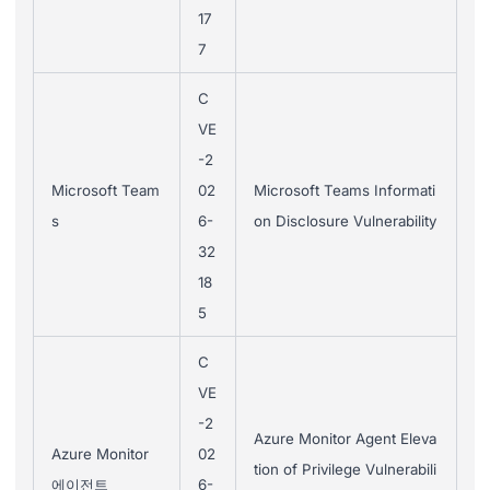
17
7
C
VE
-2
Microsoft Team
02
Microsoft Teams Informati
s
6-
on Disclosure Vulnerability
32
18
5
C
VE
-2
Azure Monitor Agent Eleva
Azure Monitor
02
tion of Privilege Vulnerabili
에이전트
6-