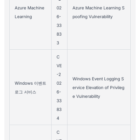
Azure Machine
02
Azure Machine Learning S
Learning
6-
poofing Vulnerability
33
83
3
C
VE
-2
Windows Event Logging S
Windows 이벤트
02
ervice Elevation of Privileg
로그 서비스
6-
e Vulnerability
33
83
4
C