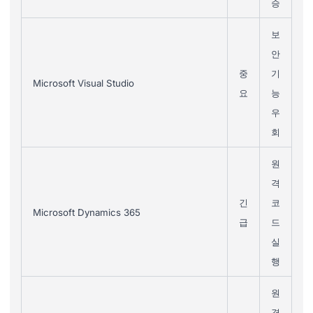
승
보
안
중
기
Microsoft Visual Studio
요
능
우
회
원
격
긴
코
Microsoft Dynamics 365
급
드
실
행
원
격