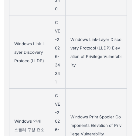
34
0
C
VE
-2
Windows Link-Layer Disco
Windows Link-L
02
very Protocol (LLDP) Elev
ayer Discovery
6-
ation of Privilege Vulnerabi
Protocol(LLDP)
34
lity
34
1
C
VE
-2
Windows Print Spooler Co
Windows 인쇄
02
mponents Elevation of Priv
스풀러 구성 요소
6-
ilege Vulnerability