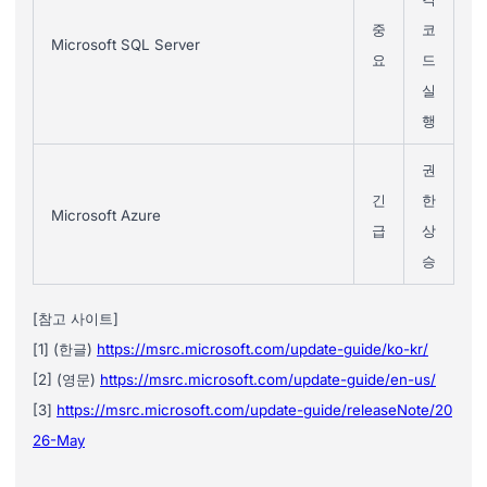
중
코
Microsoft SQL Server
요
드
실
행
권
긴
한
Microsoft Azure
급
상
승
[참고 사이트]
[1] (한글)
https://msrc.microsoft.com/update-guide/ko-kr/
[2] (영문)
https://msrc.microsoft.com/update-guide/en-us/
[3]
https://msrc.microsoft.com/update-guide/releaseNote/20
26-May