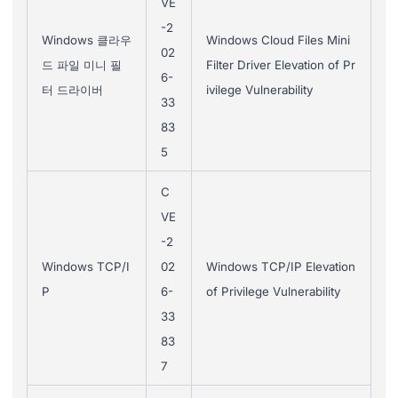
VE
-2
Windows 클라우
Windows Cloud Files Mini
02
드 파일 미니 필
Filter Driver Elevation of Pr
6-
터 드라이버
ivilege Vulnerability
33
83
5
C
VE
-2
Windows TCP/I
02
Windows TCP/IP Elevation
P
6-
of Privilege Vulnerability
33
83
7