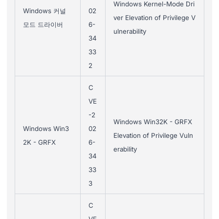
Windows Kernel-Mode Dri
Windows 커널
02
ver Elevation of Privilege V
모드 드라이버
6-
ulnerability
34
33
2
C
VE
-2
Windows Win32K - GRFX
Windows Win3
02
Elevation of Privilege Vuln
2K - GRFX
6-
erability
34
33
3
C