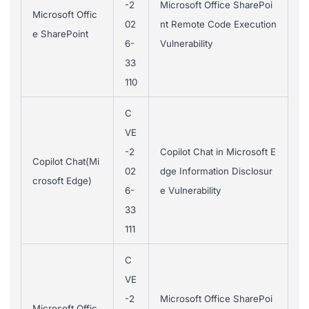
-2
Microsoft Office SharePoi
Microsoft Offic
02
nt Remote Code Execution
e SharePoint
6-
Vulnerability
33
110
C
VE
-2
Copilot Chat in Microsoft E
Copilot Chat(Mi
02
dge Information Disclosur
crosoft Edge)
6-
e Vulnerability
33
111
C
VE
-2
Microsoft Office SharePoi
Microsoft Offic