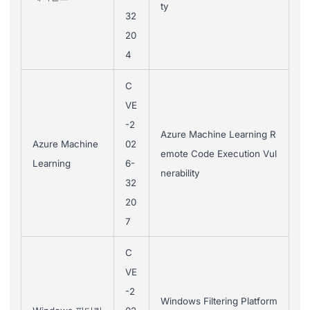
ty
32
20
4
C
VE
-2
Azure Machine Learning R
Azure Machine
02
emote Code Execution Vul
Learning
6-
nerability
32
20
7
C
VE
-2
Windows Filtering Platform