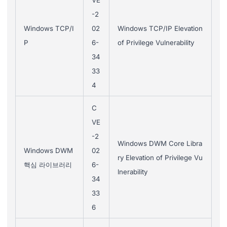
VE
-2
Windows TCP/I
02
Windows TCP/IP Elevation
P
6-
of Privilege Vulnerability
34
33
4
C
VE
-2
Windows DWM Core Libra
Windows DWM
02
ry Elevation of Privilege Vu
핵심 라이브러리
6-
lnerability
34
33
6