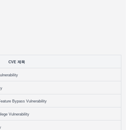
CVE 제목
lnerability
ty
ature Bypass Vulnerability
ege Vulnerability
y