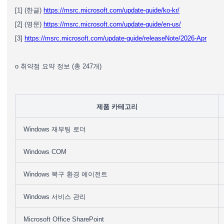
[1] (한글)
https://msrc.microsoft.com/update-guide/ko-kr/
[2] (영문)
https://msrc.microsoft.com/update-guide/en-us/
[3]
https://msrc.microsoft.com/update-guide/releaseNote/2026-Apr
o 취약점 요약 정보 (총 247개)
제품 카테고리
Windows 재부팅 로더
Windows COM
Windows 복구 환경 에이전트
Windows 서비스 관리
Microsoft Office SharePoint